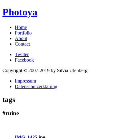
Photoya
Home
Portfolio
About
Contact
Twitter
Facebook
Copyright © 2007-2019 by Silvia Ulenberg
Impressum
Datenschutzerklärung
tags
#ruine
IMG_1425.jpg